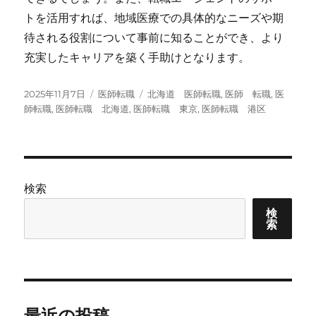
トを活用すれば、地域医療での具体的なニーズや期
待される役割について事前に知ることができ、より
充実したキャリアを築く手助けとなります。
投
カ
タ
2025年11月7日
医師転職
北海道 医師転職
,
医師 転職
,
医
稿
テ
グ
師転職
,
医師転職 北海道
,
医師転職 東京
,
医師転職 港区
日:
ゴ
リ
ー
検索
検
索
最近の投稿