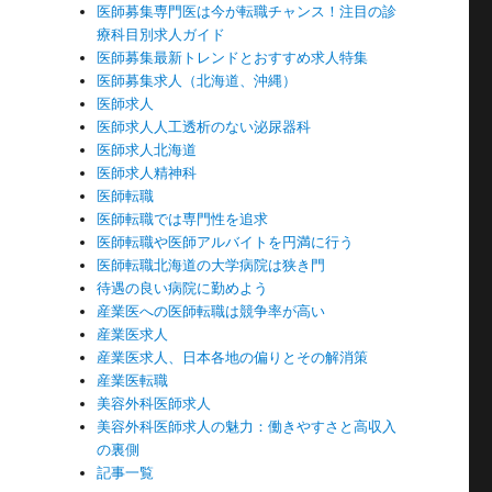
医師募集専門医は今が転職チャンス！注目の診
療科目別求人ガイド
医師募集最新トレンドとおすすめ求人特集
医師募集求人（北海道、沖縄）
医師求人
医師求人人工透析のない泌尿器科
医師求人北海道
医師求人精神科
医師転職
医師転職では専門性を追求
医師転職や医師アルバイトを円満に行う
医師転職北海道の大学病院は狭き門
待遇の良い病院に勤めよう
産業医への医師転職は競争率が高い
産業医求人
産業医求人、日本各地の偏りとその解消策
産業医転職
美容外科医師求人
美容外科医師求人の魅力：働きやすさと高収入
の裏側
記事一覧