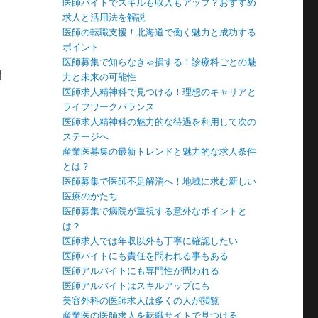
医師バイトでスキルも収入もアップ？おすすめ
求人と活用法を解説
医師の転職支援！北海道で働く魅力と成功する
ポイント
医師募集で知らなきゃ損する！診療科ごとの魅
門
力と未来の可能性
医師求人精神科で見つける！理想のキャリアと
ライフワークバランス
医師求人精神科の魅力的な待遇を利用して次の
ステージへ
産業医募集の最新トレンドと魅力的な求人条件
とは？
医師募集で医師不足解消へ！地域に求む新しい
医療のかたち
医師募集で病院が重視する意外なポイントと
は？
医師求人では年収以外も丁寧に確認したい
医師バイトにも責任を問われる事もある
医師アルバイトにも専門性が問われる
医師アルバイトはスキルアップにも
美容外科の医師求人は多くの人が閲覧
産業医の医師求人を転職サイトで見つける