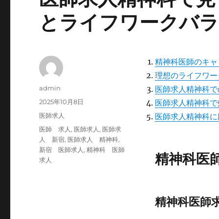
とライフワークバ
精神科医師のキャ
理想のライフワー
投
admin
医師求人精神科で
稿
投
2025年10月8日
医師求人精神科で
者
稿
カ
医師求人
医師求人精神科に
日:
テ
タ
医師 求人
,
医師求人
,
医師求
ゴ
グ
人 新宿
,
医師求人 精神科
,
リ
新宿 医師求人
,
精神科 医師
精神科医
ー
求人
精神科医師