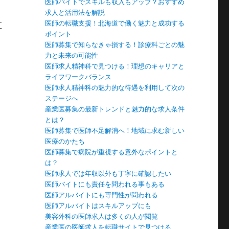
医師バイトでスキルも収入もアップ？おすすめ
求人と活用法を解説
医師の転職支援！北海道で働く魅力と成功する
直
ポイント
。
医師募集で知らなきゃ損する！診療科ごとの魅
力と未来の可能性
医師求人精神科で見つける！理想のキャリアと
ライフワークバランス
医師求人精神科の魅力的な待遇を利用して次の
ステージへ
産業医募集の最新トレンドと魅力的な求人条件
とは？
医師募集で医師不足解消へ！地域に求む新しい
医療のかたち
医師募集で病院が重視する意外なポイントと
は？
医師求人では年収以外も丁寧に確認したい
医師バイトにも責任を問われる事もある
医師アルバイトにも専門性が問われる
医師アルバイトはスキルアップにも
美容外科の医師求人は多くの人が閲覧
産業医の医師求人を転職サイトで見つける