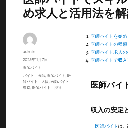
め求人と活用法を解
医師バイトを始め
医師バイトの種類
投
admin
医師バイト求人の
稿
投
2025年11月7日
医師バイトで収入
者
稿
カ
医師バイト
日:
テ
タ
バイト 医師
,
医師バイト
,
医
ゴ
グ
師バイト 大阪
,
医師バイト
医師バイ
リ
東京
,
医師バイト 渋谷
ー
収入の安定
医師バイト
は、